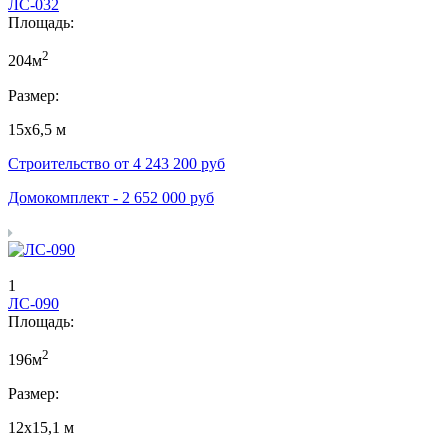
ЛС-032
Площадь:
2
204м
Размер:
15х6,5 м
Строительство от
4 243 200
руб
Домокомплект -
2 652 000
руб
1
ЛС-090
Площадь:
2
196м
Размер:
12х15,1 м