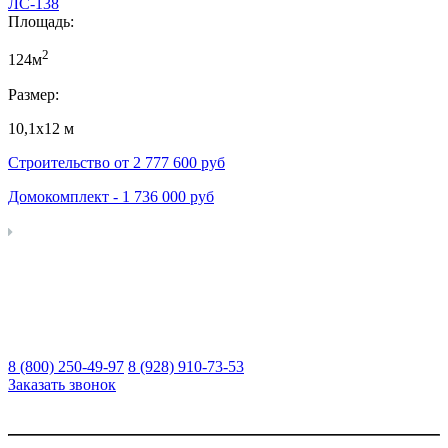
ЛС-138
Площадь:
2
124м
Размер:
10,1х12 м
Строительство от
2 777 600
руб
Домокомплект -
1 736 000
руб
8 (800) 250-49-97
8 (928) 910-73-53
Заказать звонок