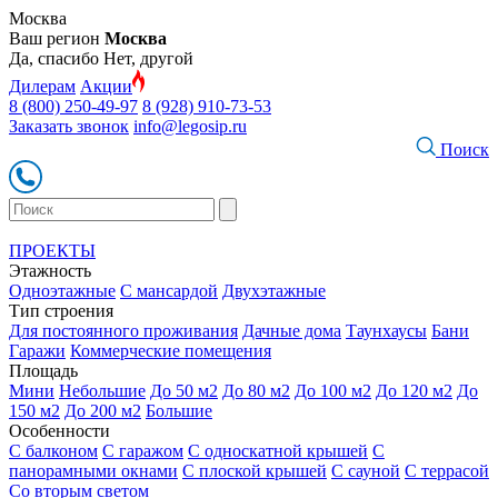
Москва
Ваш регион
Москва
Да, спасибо
Нет, другой
Дилерам
Акции
8 (800) 250-49-97
8 (928) 910-73-53
Заказать звонок
info@legosip.ru
Поиск
ПРОЕКТЫ
Этажность
Одноэтажные
С мансардой
Двухэтажные
Тип строения
Для постоянного проживания
Дачные дома
Таунхаусы
Бани
Гаражи
Коммерческие помещения
Площадь
Мини
Небольшие
До 50 м2
До 80 м2
До 100 м2
До 120 м2
До
150 м2
До 200 м2
Большие
Особенности
С балконом
С гаражом
С односкатной крышей
С
панорамными окнами
С плоской крышей
С сауной
С террасой
Со вторым светом